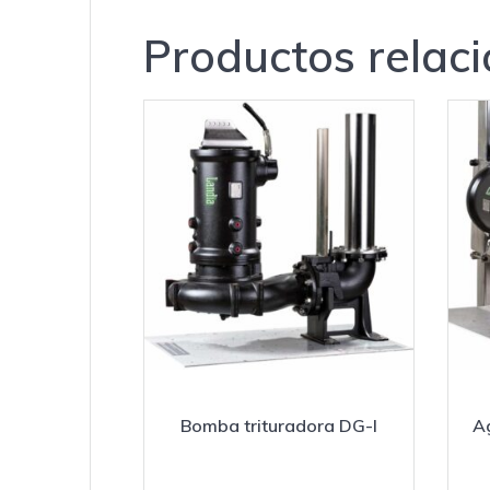
Productos relac
Bomba trituradora DG-I
Ag