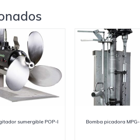
ionados
itador sumergible POP-I
Bomba picadora MPG-