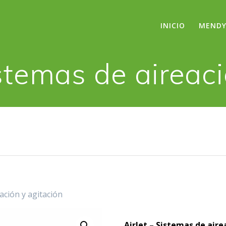
INICIO
MENDY
istemas de aireac
eación y agitación
AirJet – Sistemas de aire