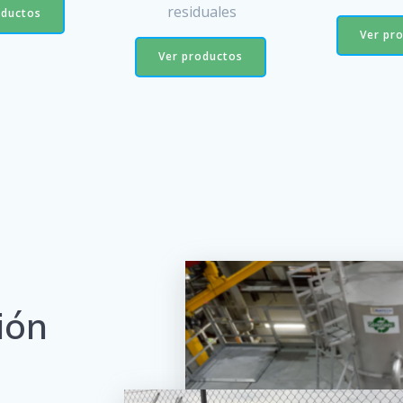
residuales
oductos
Ver pr
Ver productos
ión