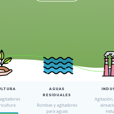
ULTURA
AGUAS
INDU
RESIDUALES
agitadores
Agitación
icultura
Bombas y agitadores
aireaci
para aguas
indu