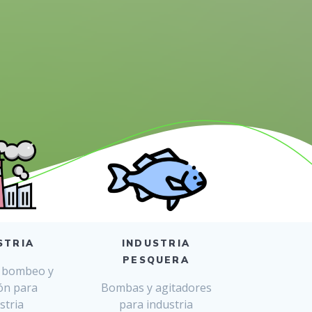
STRIA
INDUSTRIA
PESQUERA
, bombeo y
ón para
Bombas y agitadores
stria
para industria