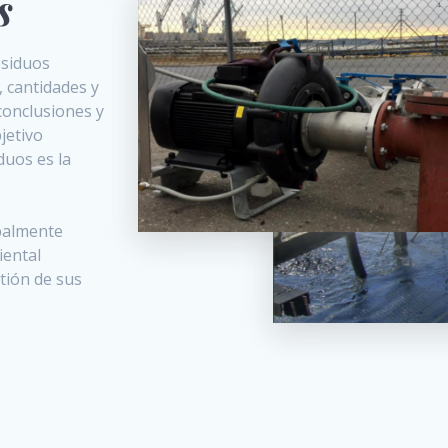
es
esiduos
 cantidades y
 conclusiones y
jetivo
duos es la
palmente
iental
stión de sus