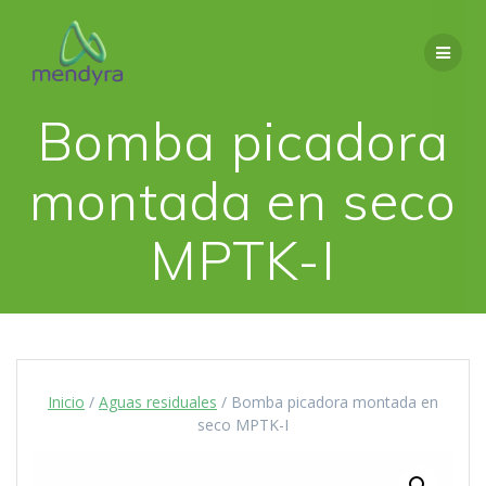
Saltar
al
contenido
Bomba picadora
montada en seco
MPTK-I
Inicio
/
Aguas residuales
/ Bomba picadora montada en
seco MPTK-I