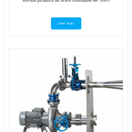
Bomba picadora de acero inoxidable MPTKR-I
Leer más